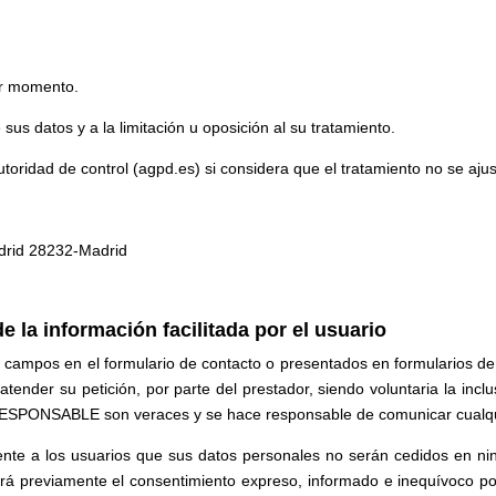
er momento.
us datos y a la limitación u oposición al su tratamiento.
oridad de control (agpd.es) si considera que el tratamiento no se ajus
adrid 28232-Madrid
de la información facilitada por el usuario
s campos en el formulario de contacto o presentados en formularios d
tender su petición, por parte del prestador, siendo voluntaria la incl
l RESPONSABLE son veraces y se hace responsable de comunicar cualqu
e a los usuarios que sus datos personales no serán cedidos en ning
rá previamente el consentimiento expreso, informado e inequívoco por