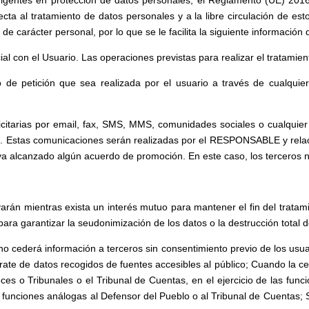
vigentes en protección de datos personales, el Reglamento (UE) 2016
ecta al tratamiento de datos personales y a la libre circulación de e
e carácter personal, por lo que se le facilita la siguiente información 
al con el Usuario. Las operaciones previstas para realizar el tratamien
po de petición que sea realizada por el usuario a través de cualqu
tarias por email, fax, SMS, MMS, comunidades sociales o cualquier ot
es. Estas comunicaciones serán realizadas por el RESPONSABLE y relac
a alcanzado algún acuerdo de promoción. En este caso, los terceros n
arán mientras exista un interés mutuo para mantener el fin del tratam
a garantizar la seudonimización de los datos o la destrucción total 
o cederá información a terceros sin consentimiento previo de los usu
rate de datos recogidos de fuentes accesibles al público; Cuando la ce
eces o Tribunales o el Tribunal de Cuentas, en el ejercicio de las fun
 funciones análogas al Defensor del Pueblo o al Tribunal de Cuentas; 