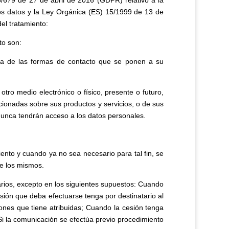
/679 de 27 de abril de 2016 (GDPR) relativo a la
stos datos y la Ley Orgánica (ES) 15/1999 de 13 de
del tratamiento:
to son:
iera de las formas de contacto que se ponen a su
ro medio electrónico o físico, presente o futuro,
ionadas sobre sus productos y servicios, o de sus
unca tendrán acceso a los datos personales.
iento y cuando ya no sea necesario para tal fin, se
de los mismos.
arios, excepto en los siguientes supuestos: Cuando
sión que deba efectuarse tenga por destinatario al
ciones que tiene atribuidas; Cuando la cesión tenga
Si la comunicación se efectúa previo procedimiento